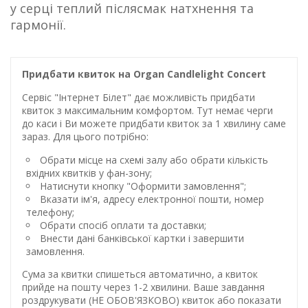
у серці теплий післясмак натхнення та
гармонії.
Придбати квиток на Organ Candlelight Concert
Сервіс "Інтернет Білет" дає можливість придбати
квиток з максимальним комфортом. Тут немає черги
до каси і Ви можете придбати квиток за 1 хвилину саме
зараз. Для цього потрібно:
Обрати місце на схемі залу або обрати кількість
вхідних квитків у фан-зону;
Натиснути кнопку "Оформити замовлення";
Вказати ім'я, адресу електронної пошти, номер
телефону;
Обрати спосіб оплати та доставки;
Внести дані банківської картки і завершити
замовлення.
Сума за квитки спишеться автоматично, а квиток
прийде на пошту через 1-2 хвилини. Ваше завдання
роздрукувати (НЕ ОБОВ'ЯЗКОВО) квиток або показати