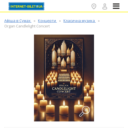
✕
Афіша в Сумах
Концерти
Класична музика
Organ Candlelight Concert