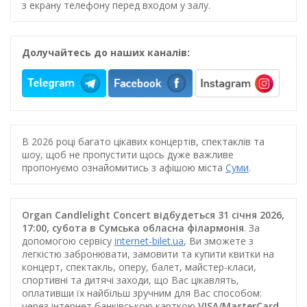
з екрану телефону перед входом у залу.
Долучайтесь до наших каналів:
В 2026 році багато цікавих концертів, спектаклів та
шоу, щоб не пропустити щось дуже важливе
пропонуємо ознайомитись з афішою міста
Суми
.
Organ Candlelight Concert відбудеться 31 січня 2026,
17:00, субота в Сумська обласна філармонія
. За
допомогою сервісу
internet-bilet.ua
, Ви зможете з
легкістю забронювати, замовити та купити квитки на
концерт, спектакль, оперу, балет, майстер-класи,
спортивні та дитячі заходи, що Вас цікавлять,
оплативши їх найбільш зручним для Вас способом:
через інтернет банківською карткою
VISA/MasterCard
,