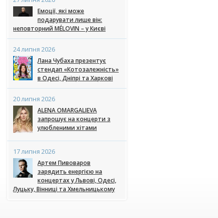
Емоції, які може
подарувати лише він:
неповторний MÉLOVIN – у Києві
24 липня 2026
Лана Чубаха презентує
стендап «Котозалежність»
в Одесі, Дніпрі та Харкові
20 липня 2026
ALENA OMARGALIEVA
запрошує на концерти з
улюбленими хітами
17 липня 2026
Артем Пивоваров
зарядить енергією на
концертах у Львові, Одесі,
Луцьку, Вінниці та Хмельницькому