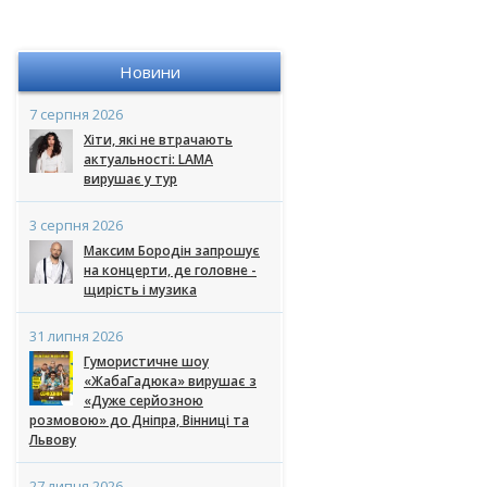
Новини
7 серпня 2026
Хіти, які не втрачають
актуальності: LAMA
вирушає у тур
3 серпня 2026
Максим Бородін запрошує
на концерти, де головне -
щирість і музика
31 липня 2026
Гумористичне шоу
«ЖабаГадюка» вирушає з
«Дуже серйозною
розмовою» до Дніпра, Вінниці та
Львову
27 липня 2026