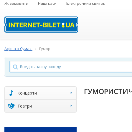
Як замовити
Наші каси
Електронний квиток
Афіша в Сумах
Гумор
ГУМОРИСТИЧ
Концерти
Театри