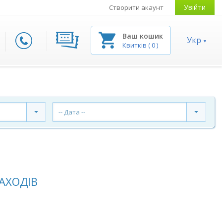
Увійти
Створити акаунт
Ваш кошик
Укр
Квитків
(
0
)
-- Дата --
АХОДІВ