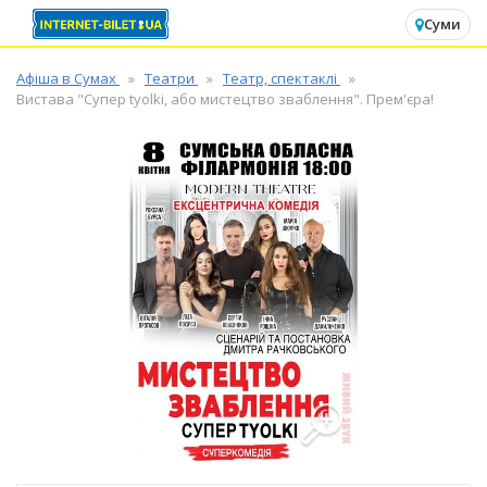
✕
Суми
Афіша в Сумах
Театри
Театр, спектаклі
Вистава "Супер tyolki, або мистецтво зваблення". Прем'єра!