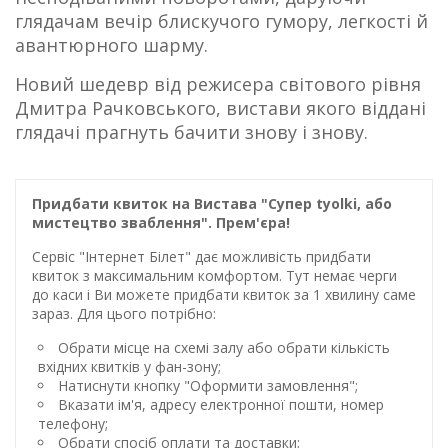
глядачам вечір блискучого гумору, легкості й
авантюрного шарму.
Новий шедевр від режисера світового рівня
Дмитра Рачковського, вистави якого віддані
глядачі прагнуть бачити знову і знову.
Придбати квиток на Вистава "Супер tyolki, або
мистецтво зваблення". Прем'єра!
Сервіс "Інтернет Білет" дає можливість придбати
квиток з максимальним комфортом. Тут немає черги
до каси і Ви можете придбати квиток за 1 хвилину саме
зараз. Для цього потрібно:
Обрати місце на схемі залу або обрати кількість
вхідних квитків у фан-зону;
Натиснути кнопку "Оформити замовлення";
Вказати ім'я, адресу електронної пошти, номер
телефону;
Обрати спосіб оплати та доставки;