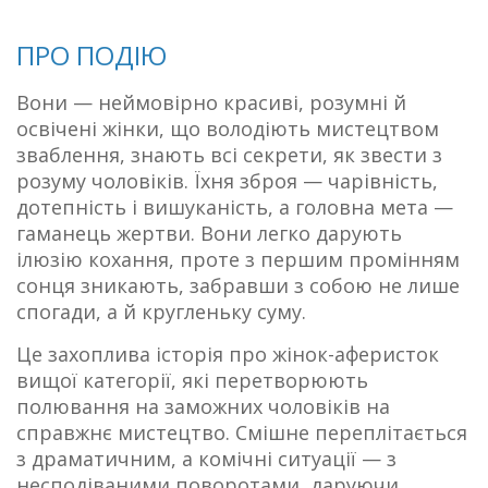
ПРО ПОДІЮ
Вони — неймовірно красиві, розумні й
освічені жінки, що володіють мистецтвом
зваблення, знають всі секрети, як звести з
розуму чоловіків. Їхня зброя — чарівність,
дотепність і вишуканість, а головна мета —
гаманець жертви. Вони легко дарують
ілюзію кохання, проте з першим промінням
сонця зникають, забравши з собою не лише
спогади, а й кругленьку суму.
Це захоплива історія про жінок-аферисток
вищої категорії, які перетворюють
полювання на заможних чоловіків на
справжнє мистецтво. Смішне переплітається
з драматичним, а комічні ситуації — з
несподіваними поворотами, даруючи