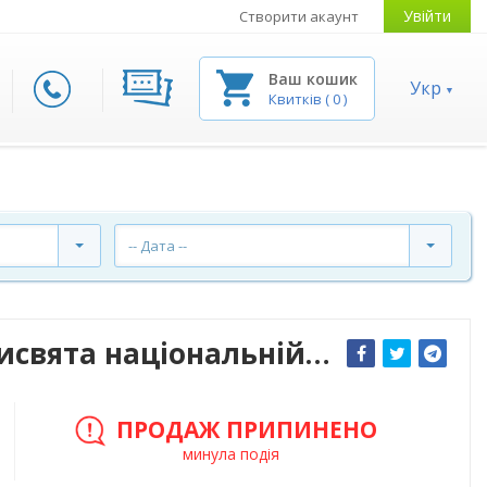
Увійти
Створити акаунт
Ваш кошик
Укр
Квитків
(
0
)
-- Дата --
Ігор ПОКЛАД (концерт-присвята національній легенді)
ПРОДАЖ ПРИПИНЕНО
минула подія