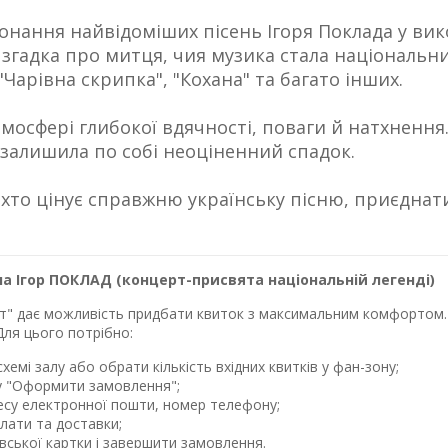
онання найвідоміших пісень Ігоря Поклада у ви
згадка про митця, чия музика стала національним
 "Чарівна скрипка", "Кохана" та багато інших.
тмосфері глибокої вдячності, поваги й натхнення
 залишила по собі неоціненний спадок.
хто цінує справжню українську пісню, приєднатис
а Ігор ПОКЛАД (концерт-присвята національній легенді)
лет" дає можливість придбати квиток з максимальним комфортом. 
Для цього потрібно:
хемі залу або обрати кількість вхідних квитків у фан-зону;
у "Оформити замовлення";
ресу електронної пошти, номер телефону;
лати та доставки;
івської картки і завершити замовлення.