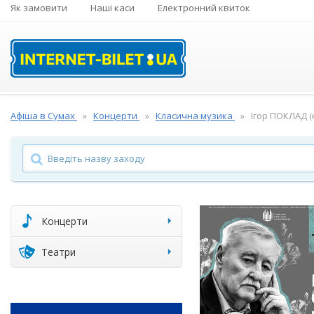
Як замовити
Наші каси
Електронний квиток
Афіша в Сумах
Концерти
Класична музика
Ігор ПОКЛАД (
Концерти
Театри