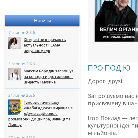
Новини
7 серпня 2026
Хіти, які не втрачають
актуальності: LAMA
вирушає у тур
3 серпня 2026
ПРО ПОДІЮ
Максим Бородін запрошує
на концерти, де головне -
Дорогі друзі!
щирість і музика
Запрошуємо вас н
31 липня 2026
присвячену вшану
Гумористичне шоу
«ЖабаГадюка» вирушає з
«Дуже серйозною
Ігор Поклад — лег
розмовою» до Дніпра, Вінниці та
культурної іденти
Львову
мільйонів.
27 липня 2026