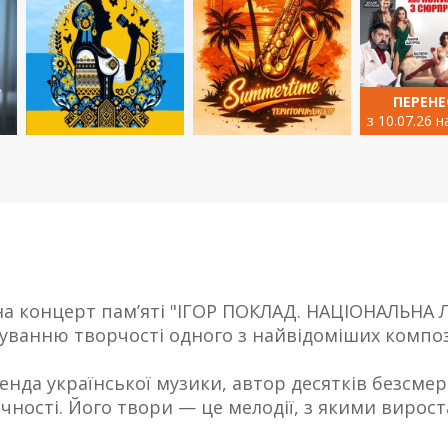
ПЕРЕНЕ
з 10.07.26 н
а концерт пам’яті "ІГОР ПОКЛАД. НАЦІОНАЛЬНА 
ванню творчості одного з найвідоміших композ
енда української музики, автор десятків безсмер
чності. Його твори — це мелодії, з якими вирост