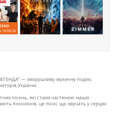
СЕНО
а 16.08.26
ЛЕГЕНДА" — зворушливу музичну подію,
иторів України.
тних пісень, які стали частиною нашої
ають покоління, це пісні, що звучать у серцях