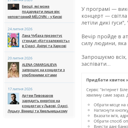
Емоції, які може
У програмі — вик
подарувати лише він:
концерт — світла 
неповторний MÉLOVIN – у Києві
летіли дикі гуси",
24 липня 2026
Вечір пройде в а
Лана Чубаха презентує
стендап «Котозалежність»
силу людини, яка
в Одесі, Дніпрі та Харкові
Запрошуємо всіх, 
20 липня 2026
заспівати…
ALENA OMARGALIEVA
запрошує на концерти з
улюбленими хітами
Придбати квиток н
17 липня 2026
Сервіс "Інтернет Бі
хвилину саме зараз. 
Артем Пивоваров
зарядить енергією на
Обрати місце на с
концертах у Львові, Одесі,
Натиснути кнопк
Луцьку, Вінниці та Хмельницькому
Вказати ім'я, ад
Обрати спосіб оп
Внести дані банк