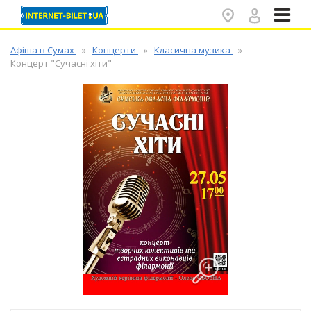
✕
Афіша в Сумах
Концерти
Класична музика
Концерт "Сучасні хіти"