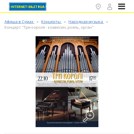
✕
Афиша в Сумах
Концерты
Народная музыка
Концерт "Три короля - клавесин, рояль, орган"